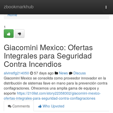
Home
zbookmarkhub
Togg
navi
Home
1
Giacomini Mexico: Ofertas
Integrales para Seguridad
Contra Incendios
alvinstfg214050
57 days ago
News
Discuss
Giacomini Mexico se consolida como proveedor innovador en la
distribución de sistemas llave en mano para la prevención contra
conflagraciones. Ofrecemos una amplia gama de equipos y
soporte
https://210list.com/story22358302/giacomini-mexico-
ofertas-integrales-para-seguridad-contra-conflagraciones
Comments
Who Upvoted