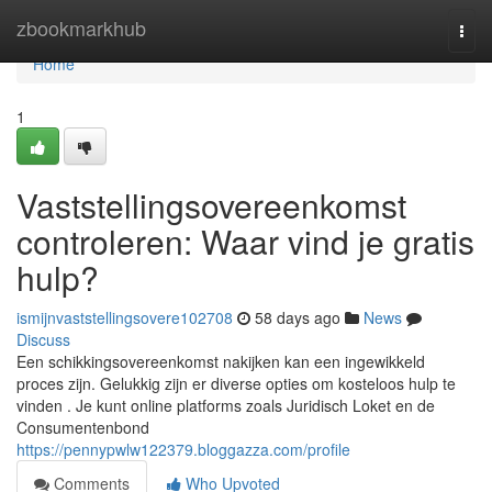
Home
zbookmarkhub
Togg
navi
Home
1
Vaststellingsovereenkomst
controleren: Waar vind je gratis
hulp?
ismijnvaststellingsovere102708
58 days ago
News
Discuss
Een schikkingsovereenkomst nakijken kan een ingewikkeld
proces zijn. Gelukkig zijn er diverse opties om kosteloos hulp te
vinden . Je kunt online platforms zoals Juridisch Loket en de
Consumentenbond
https://pennypwlw122379.bloggazza.com/profile
Comments
Who Upvoted