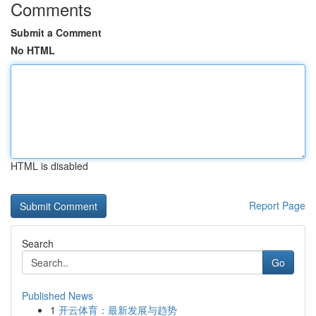
Comments
Submit a Comment
No HTML
HTML is disabled
Report Page
Search
Go
Published News
1
开云体育：最新发展与趋势