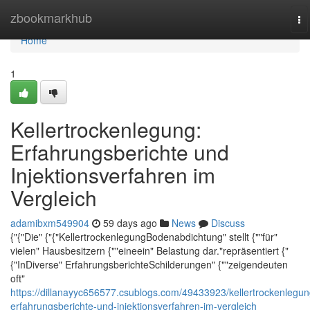
Home
zbookmarkhub
To
na
Home
1
Kellertrockenlegung:
Erfahrungsberichte und
Injektionsverfahren im
Vergleich
adamibxm549904
59 days ago
News
Discuss
{"{"Die" {"{"KellertrockenlegungBodenabdichtung" stellt {""für"
vielen" Hausbesitzern {""eineein" Belastung dar."repräsentiert {"
{"InDiverse" ErfahrungsberichteSchilderungen" {""zeigendeuten
oft"
https://dillanayyc656577.csublogs.com/49433923/kellertrockenlegun
erfahrungsberichte-und-injektionsverfahren-im-vergleich