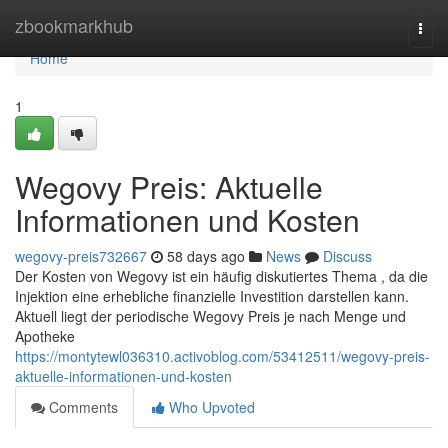
Home
zbookmarkhub
Togg
navi
Home
1
Wegovy Preis: Aktuelle
Informationen und Kosten
wegovy-preis732667
58 days ago
News
Discuss
Der Kosten von Wegovy ist ein häufig diskutiertes Thema , da die
Injektion eine erhebliche finanzielle Investition darstellen kann.
Aktuell liegt der periodische Wegovy Preis je nach Menge und
Apotheke
https://montytewl036310.activoblog.com/53412511/wegovy-preis-
aktuelle-informationen-und-kosten
Comments
Who Upvoted