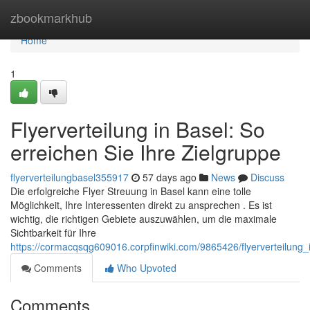
Home
zbookmarkhub
Home
1
Flyerverteilung in Basel: So
erreichen Sie Ihre Zielgruppe
flyerverteilungbasel355917
57 days ago
News
Discuss
Die erfolgreiche Flyer Streuung in Basel kann eine tolle
Möglichkeit, Ihre Interessenten direkt zu ansprechen . Es ist
wichtig, die richtigen Gebiete auszuwählen, um die maximale
Sichtbarkeit für Ihre
https://cormacqsqg609016.corpfinwiki.com/9865426/flyerverteilung
Comments
Who Upvoted
Comments