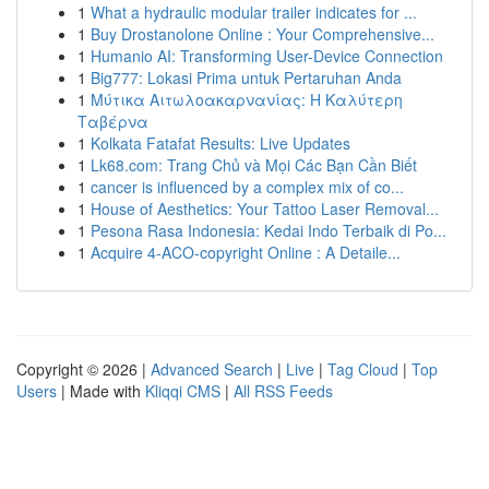
1
What a hydraulic modular trailer indicates for ...
1
Buy Drostanolone Online : Your Comprehensive...
1
Humanio AI: Transforming User-Device Connection
1
Big777: Lokasi Prima untuk Pertaruhan Anda
1
Μύτικα Αιτωλοακαρνανίας: Η Καλύτερη
Ταβέρνα
1
Kolkata Fatafat Results: Live Updates
1
Lk68.com: Trang Chủ và Mọi Các Bạn Cần Biết
1
cancer is influenced by a complex mix of co...
1
House of Aesthetics: Your Tattoo Laser Removal...
1
Pesona Rasa Indonesia: Kedai Indo Terbaik di Po...
1
Acquire 4-ACO-copyright Online : A Detaile...
Copyright © 2026 |
Advanced Search
|
Live
|
Tag Cloud
|
Top
Users
| Made with
Kliqqi CMS
|
All RSS Feeds