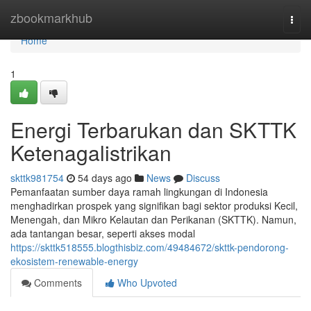
Home
zbookmarkhub
Togg
navi
Home
1
Energi Terbarukan dan SKTTK
Ketenagalistrikan
skttk981754
54 days ago
News
Discuss
Pemanfaatan sumber daya ramah lingkungan di Indonesia
menghadirkan prospek yang signifikan bagi sektor produksi Kecil,
Menengah, dan Mikro Kelautan dan Perikanan (SKTTK). Namun,
ada tantangan besar, seperti akses modal
https://skttk518555.blogthisbiz.com/49484672/skttk-pendorong-
ekosistem-renewable-energy
Comments
Who Upvoted