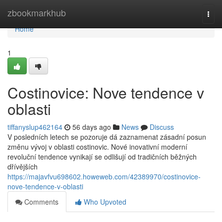
Home
zbookmarkhub
Togg
navi
Home
1
Costinovice: Nove tendence v
oblasti
tiffanyslup462164
56 days ago
News
Discuss
V posledních letech se pozoruje dá zaznamenat zásadní posun
změnu vývoj v oblasti costinovic. Nové inovativní moderní
revoluční tendence vynikají se odlišují od tradičních běžných
dřívějších
https://majavfvu698602.howeweb.com/42389970/costinovice-
nove-tendence-v-oblasti
Comments
Who Upvoted