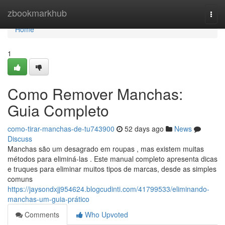
Home
zbookmarkhub
Togg
navi
Home
1
Como Remover Manchas:
Guia Completo
como-tirar-manchas-de-tu743900
52 days ago
News
Discuss
Manchas são um desagrado em roupas , mas existem muitas
métodos para eliminá-las . Este manual completo apresenta dicas
e truques para eliminar muitos tipos de marcas, desde as simples
comuns
https://jaysondxjj954624.blogcudinti.com/41799533/eliminando-
manchas-um-guia-prático
Comments
Who Upvoted