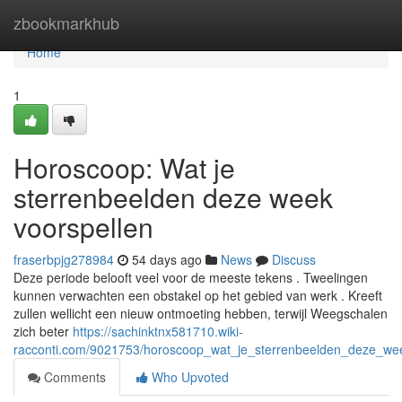
Home
zbookmarkhub
Home
1
Horoscoop: Wat je
sterrenbeelden deze week
voorspellen
fraserbpjg278984
54 days ago
News
Discuss
Deze periode belooft veel voor de meeste tekens . Tweelingen
kunnen verwachten een obstakel op het gebied van werk . Kreeft
zullen wellicht een nieuw ontmoeting hebben, terwijl Weegschalen
zich beter
https://sachinktnx581710.wiki-
racconti.com/9021753/horoscoop_wat_je_sterrenbeelden_deze_we
Comments
Who Upvoted