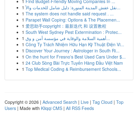
1
Find Budget-Friendly Moving Companies In ...
1
نقل عفش المدينة المنورة: دليل شامل للخدمات والأ...
1
The system does not handle said request . ...
1
Parapet Wall Coping: Options & The Placemen...
1
爱思助手copyright：最新迭代 和 设置教程
1
South West Sydney Pest Extermination : Protec...
1
أهمية السلامة والوقاية في مؤسسة أمن و وق...
1
Công Ty Trách Nhiệm Hữu Hạn Kỹ Thuật Điện Vi...
1
Discover Your Journey : Astrologer in South Ri...
1
On the hunt for Fresno's Best Used Cars Under $...
1
24 Club Sòng Bài Trực Tuyến Hàng Đầu Việt Nam
1
Top Medical Coding & Reimbursement Schools...
Copyright © 2026 |
Advanced Search
|
Live
|
Tag Cloud
|
Top
Users
| Made with
Kliqqi CMS
|
All RSS Feeds