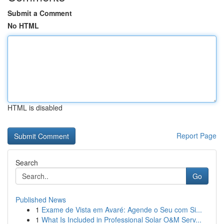
Submit a Comment
No HTML
HTML is disabled
Report Page
Search
Go
Published News
1
Exame de Vista em Avaré: Agende o Seu com Si...
1
What Is Included in Professional Solar O&M Serv...