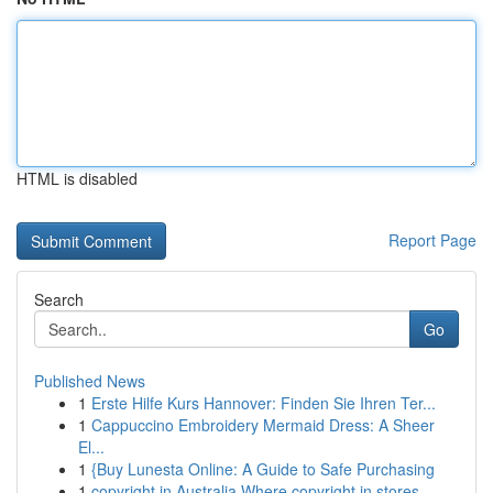
HTML is disabled
Report Page
Search
Go
Published News
1
Erste Hilfe Kurs Hannover: Finden Sie Ihren Ter...
1
Cappuccino Embroidery Mermaid Dress: A Sheer
El...
1
{Buy Lunesta Online: A Guide to Safe Purchasing
1
copyright in Australia Where copyright in stores