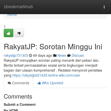
Home
zbookmarkhub
Togg
navi
Home
1
RakyatJP: Sorotan Minggu Ini
rakyatjp731303
49 days ago
News
Discuss
RakyatJP menyajikan sorotan paling menarik dari pekan lalu.
Berita terkait permasalahan sosial serta lingkungan menjadi
bagian dari ulasan komprehensif . Redaksi menyoroti peristiwa
yang
https://rakyatjp021435.levitra-wiki.com/user
Comments
Who Upvoted
Comments
Submit a Comment
No HTML