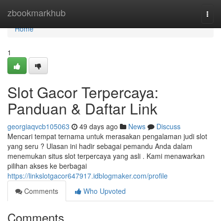
Home
zbookmarkhub
Togg
navi
Home
1
Slot Gacor Terpercaya:
Panduan & Daftar Link
georgiaqvcb105063
49 days ago
News
Discuss
Mencari tempat ternama untuk merasakan pengalaman judi slot
yang seru ? Ulasan ini hadir sebagai pemandu Anda dalam
menemukan situs slot terpercaya yang asli . Kami menawarkan
pilihan akses ke berbagai
https://linkslotgacor647917.idblogmaker.com/profile
Comments
Who Upvoted
Comments