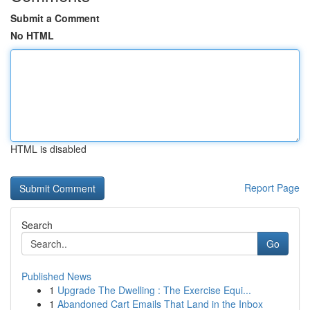
Submit a Comment
No HTML
HTML is disabled
Report Page
Search
Go
Published News
1
Upgrade The Dwelling : The Exercise Equi...
1
Abandoned Cart Emails That Land in the Inbox