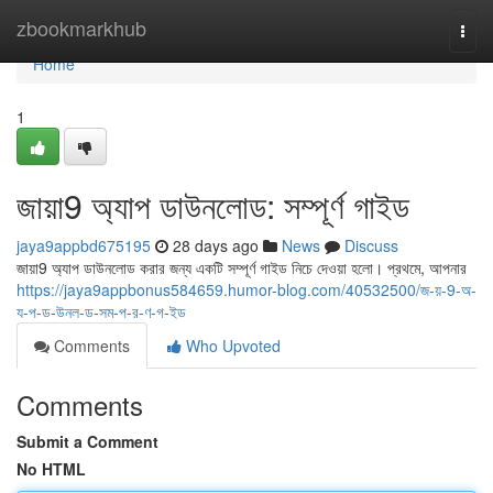
Home
zbookmarkhub
Togg
navi
Home
1
জায়া9 অ্যাপ ডাউনলোড: সম্পূর্ণ গাইড
jaya9appbd675195
28 days ago
News
Discuss
জায়া9 অ্যাপ ডাউনলোড করার জন্য একটি সম্পূর্ণ গাইড নিচে দেওয়া হলো। প্রথমে, আপনার
https://jaya9appbonus584659.humor-blog.com/40532500/জ-য়-9-অ-
য-প-ড-উনল-ড-সম-প-র-ণ-গ-ইড
Comments
Who Upvoted
Comments
Submit a Comment
No HTML