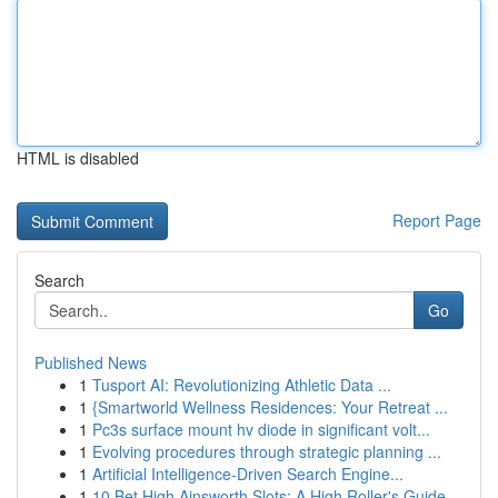
HTML is disabled
Report Page
Search
Go
Published News
1
Tusport AI: Revolutionizing Athletic Data ...
1
{Smartworld Wellness Residences: Your Retreat ...
1
Pc3s surface mount hv diode in significant volt...
1
Evolving procedures through strategic planning ...
1
Artificial Intelligence-Driven Search Engine...
1
10 Bet High Ainsworth Slots: A High Roller's Guide